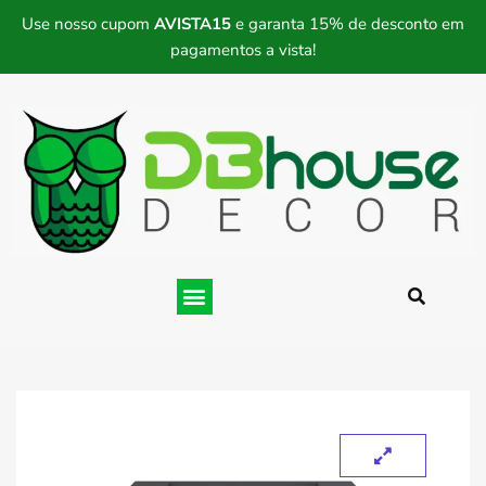
Use nosso cupom
AVISTA15
e garanta 15% de desconto em
pagamentos a vista!