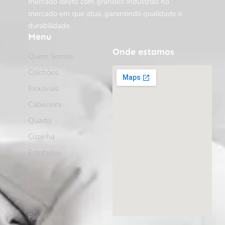
mercado direto com grandes Industrias no
mercado em que atua, garantindo qualidade e
durabilidade.
Menu
Onde estamos
Quem Somos
Colchões
Enxovais
Cabeceira
Quarto
Cozinha
Estofados
Sala de Jantar
Utilidades
Sala
Fale Conosco