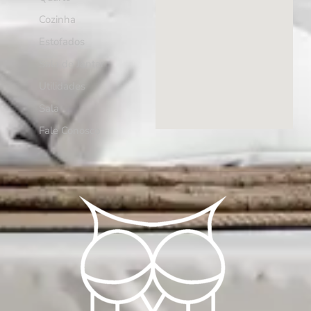
Cozinha
Estofados
Sala de Jantar
Utilidades
Sala
Fale Conosco