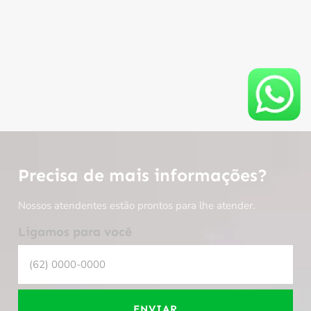
Precisa de mais informações?
Nossos atendentes estão prontos para lhe atender.
Ligamos para você
ENVIAR