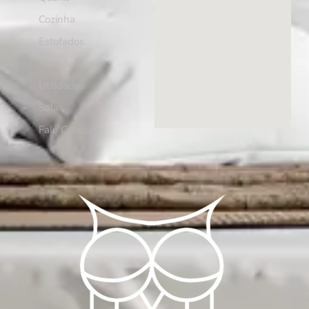
Cozinha
Estofados
Sala de Jantar
Utilidades
Sala
Fale Conosco