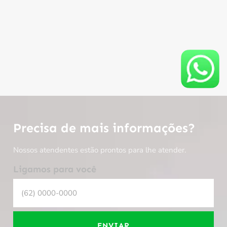
Precisa de mais informações?
Nossos atendentes estão prontos para lhe atender.
Ligamos para você
ENVIAR