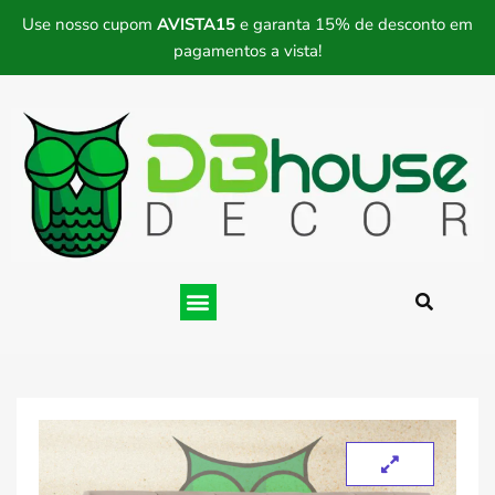
Use nosso cupom
AVISTA15
e garanta 15% de desconto em
pagamentos a vista!