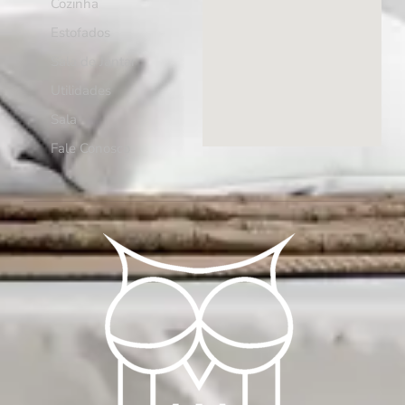
Cozinha
Estofados
Sala de Jantar
Utilidades
Sala
Fale Conosco