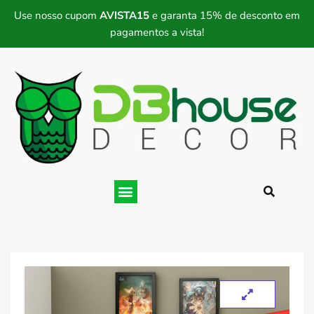
Use nosso cupom
AVISTA15
e garanta 15% de desconto em
pagamentos a vista!