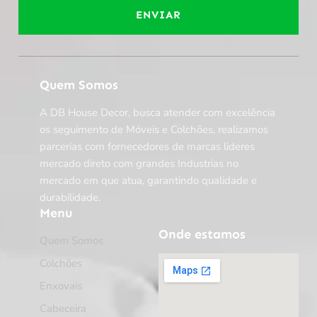
ENVIAR
Quem Somos
A DB House Decor, busca atender com excelência
os seguimento de Móveis e Colchões, realizamos
parcerias com fornecedores de marcas lideres
mercado direto com grandes Industrias no
mercado em que atua, garantindo qualidade e
durabilidade.
Menu
Onde estamos
Quem Somos
Colchões
Enxovais
Cabeceira