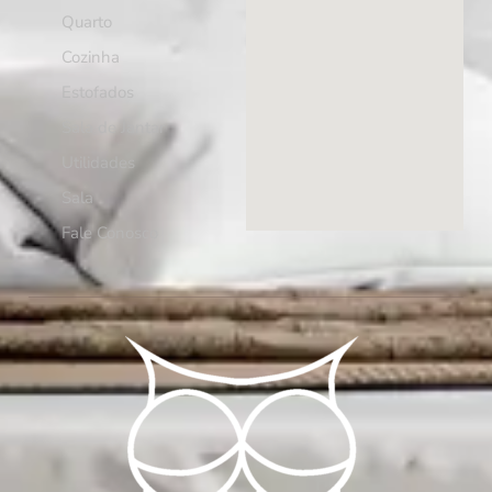
Quarto
Cozinha
Estofados
Sala de Jantar
Utilidades
Sala
Fale Conosco