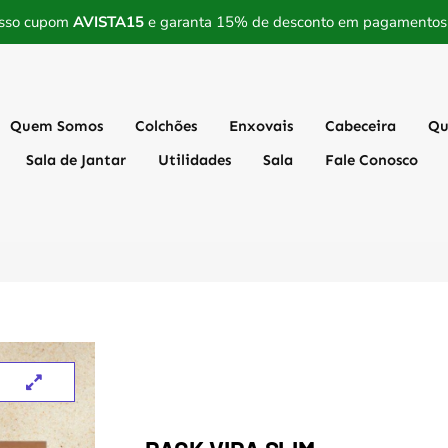
sso cupom
AVISTA15
e garanta 15% de desconto em pagamentos a
Quem Somos
Colchões
Enxovais
Cabeceira
Qu
Sala de Jantar
Utilidades
Sala
Fale Conosco