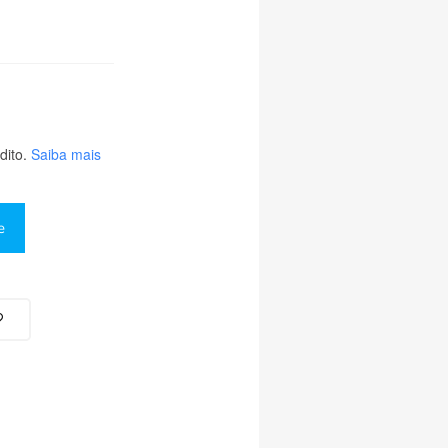
ito.
Saiba mais
e