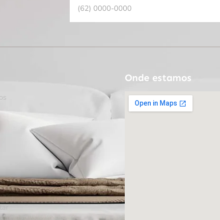
Onde estamos
os
tar