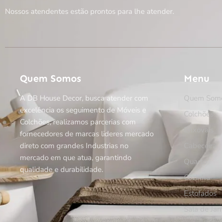
Nossos atendentes estão prontos para lhe atender.
Quem Somos
Menu
A DB House Decor, busca atender com
Quem Som
excelência os seguimento de Móveis e
Colchões
Colchões, realizamos parcerias com
Enxovais
fornecedores de marcas lideres mercado
direto com grandes Industrias no
Cabeceira
mercado em que atua, garantindo
Quarto
qualidade e durabilidade.
Cozinha
Estofados
Sala de Jan