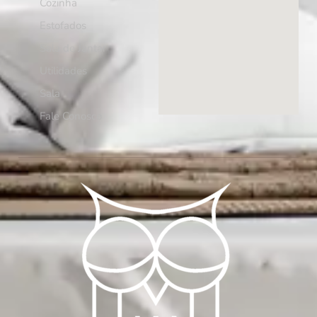
Cozinha
Estofados
Sala de Jantar
Utilidades
Sala
Fale Conosco