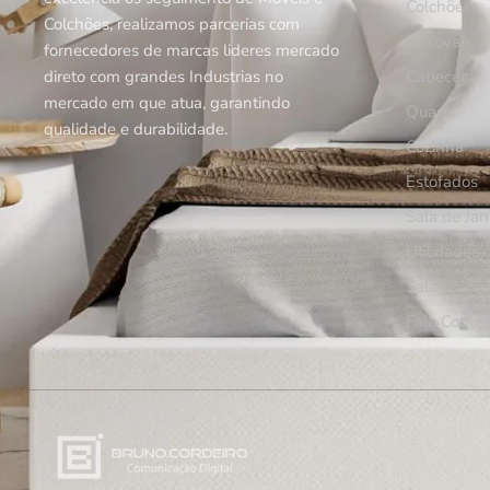
Colchões
Colchões, realizamos parcerias com
Enxovais
fornecedores de marcas lideres mercado
direto com grandes Industrias no
Cabeceira
mercado em que atua, garantindo
Quarto
qualidade e durabilidade.
Cozinha
Estofados
Sala de Jan
Utilidades
Sala
Fale Conos