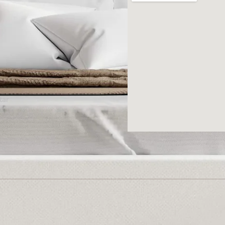
tar
co