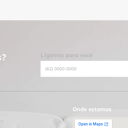
s?
Ligamos para você
Onde estamos
os