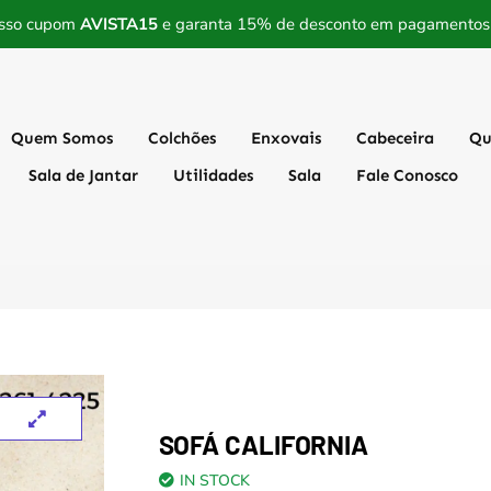
sso cupom
AVISTA15
e garanta 15% de desconto em pagamentos a
Quem Somos
Colchões
Enxovais
Cabeceira
Qu
Sala de Jantar
Utilidades
Sala
Fale Conosco
SOFÁ CALIFORNIA
IN STOCK