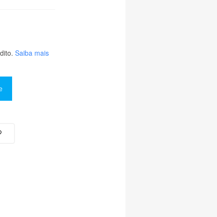
ito.
Saiba mais
e