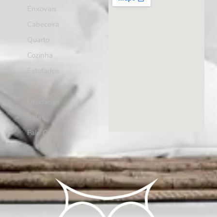
Enxovais
Cabeceira
Quarto
Cozinha
Estofados
Sala de Jantar
Utilidades
Sala
Fale Conosco