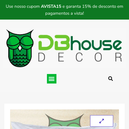
Use nosso cupom
AVISTA15
e garanta 15% de desconto em
pagamentos a vista!