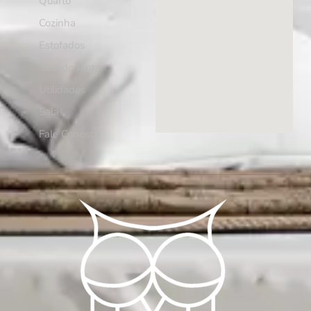
Quarto
Cozinha
Estofados
Sala de Jantar
Utilidades
Sala
Fale Conosco