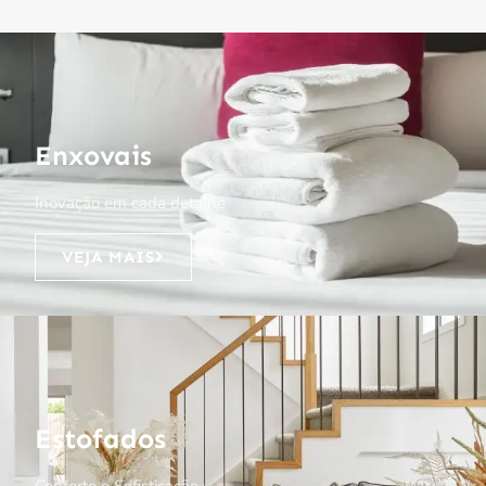
Enxovais
Inovação em cada detalhe
VEJA MAIS
Estofados
Conforto e Sofisticação