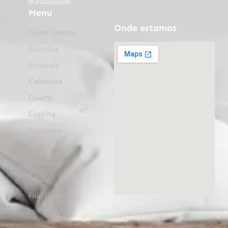
durabilidade.
Menu
Onde estamos
Quem Somos
Colchões
Enxovais
Cabeceira
Quarto
Cozinha
Estofados
Sala de Jantar
Utilidades
Sala
Fale Conosco