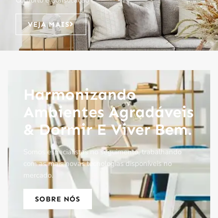
VEJA MAIS
Harmonizando
Ambientes Agradáveis
& Dormir E Viver Bem.
Somos especialistas no seguimento, trabalhando
com as mais novas tecnologias disponíveis no
mercado.
SOBRE NÓS